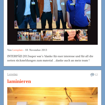
Von
Lernplatz
- 18. November 2013
INTERPÄD 2013super war´s !danke für euer interesse und für all die
netten rückmeldungen zum material ...danke auch an mein team !
Lernplatz
12
laminieren