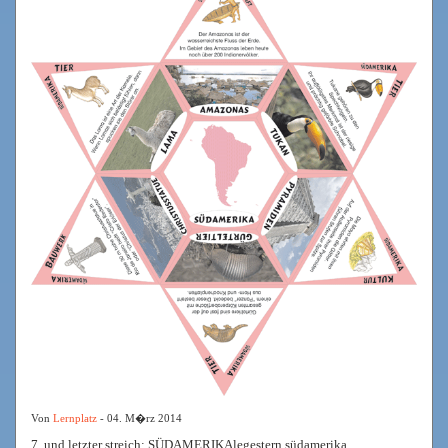
Von
Lernplatz
- 04. M�rz 2014
7. und letzter streich: SÜDAMERIKAlegestern südamerika