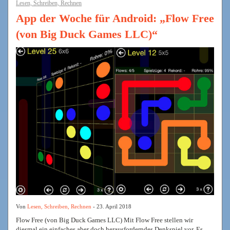
Lesen, Schreiben, Rechnen
App der Woche für Android: „Flow Free
(von Big Duck Games LLC)“
Von
Lesen, Schreiben, Rechnen
- 23. April 2018
Flow Free (von Big Duck Games LLC) Mit Flow Free stellen wir
diesmal ein einfaches aber doch herausforderndes Denkspiel vor. Es