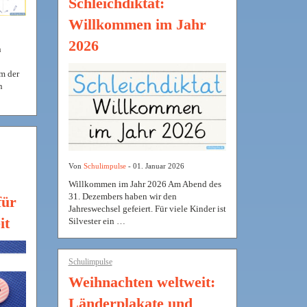
Schleichdiktat:
Willkommen im Jahr
2026
n
rm der
n
Von
Schulimpulse
- 01. Januar 2026
Willkommen im Jahr 2026 Am Abend des
31. Dezembers haben wir den
für
Jahreswechsel gefeiert. Für viele Kinder ist
it
Silvester ein …
Schulimpulse
Weihnachten weltweit:
Länderplakate und