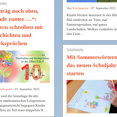
pulse
Von
Schulimpulse
- 07. September 2025
hräg nach oben,
Kinder blicken fasziniert in den H
ade runter …“:
Mal entdecken sie Tiere, mal
Fantasiegestalten, mal ganze
fern schreiben mit
Landschaften. Wolken verändern st
ihre Form ...
chichten und
ksprüchen
Schulimpulse
Mit Sommerwörtern
das neuen Schuljahr
starten
ulimpulse
- 21. September 2025
 sind die Grundlage für alle
en mathematischen Lernprozesse.
angsunterricht begegnen Kinder
fern als Teil einer doppelten H...