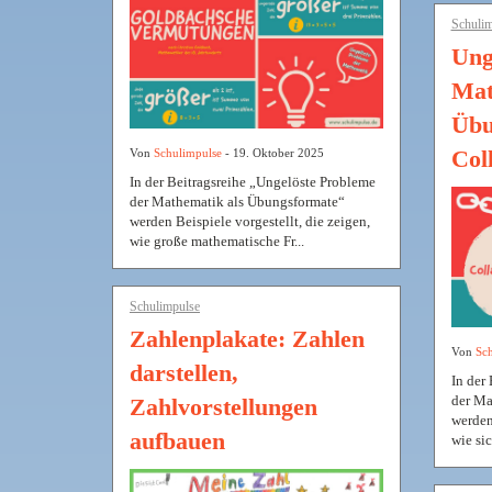
Schulim
Ung
Mat
Übu
Col
Von
Schulimpulse
- 19. Oktober 2025
In der Beitragsreihe „Ungelöste Probleme
der Mathematik als Übungsformate“
werden Beispiele vorgestellt, die zeigen,
wie große mathematische Fr...
Schulimpulse
Zahlenplakate: Zahlen
Von
Sch
darstellen,
In der
der Ma
Zahlvorstellungen
werden 
aufbauen
wie si