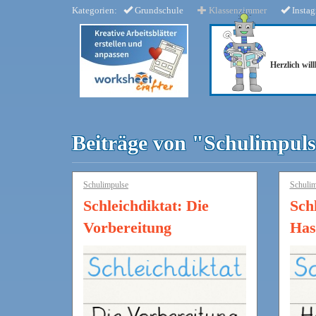
Kategorien:
Grundschule
Klassenzimmer
Insta
Herzlich wi
Beiträge von "Schulimpul
Schulimpulse
Schulim
Schleichdiktat: Die
Schl
Vorbereitung
Has