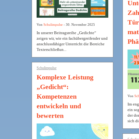
Unt
Zah
Tür
Von
Schulimpulse
- 30. November 2025
mat
In unserer Beitragsreihe „Gedichte“
zeigen wir, wie ein fachübergreifender und
Phä
anschlussfähiger Unterricht die Bereiche
Texterschließun...
Schulimpulse
Komplexe Leistung
„Gedicht“:
Kompetenzen
Von
Sch
Im eng
entwickeln und
ein so
bewerten
der do
sich di