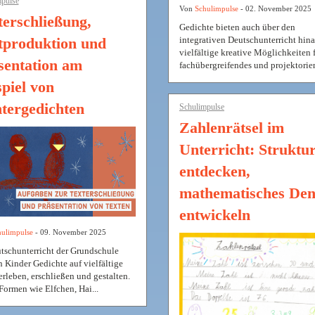
pulse
Von
Schulimpulse
- 02. November 2025
terschließung,
Gedichte bieten auch über den
integrativen Deutschunterricht hin
tproduktion und
vielfältige kreative Möglichkeiten 
sentation am
fachübergreifendes und projektorien
spiel von
tergedichten
Schulimpulse
Zahlenrätsel im
Unterricht: Struktu
entdecken,
mathematisches De
entwickeln
ulimpulse
- 09. November 2025
tschunterricht der Grundschule
 Kinder Gedichte auf vielfältige
erleben, erschließen und gestalten.
Formen wie Elfchen, Hai...