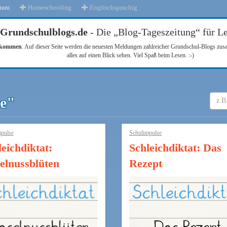
gram
Homeschooling
Englischsprachig
Grundschulblogs.de
- Die „Blog-Tageszeitung“ für Le
llkommen
. Auf dieser Seite werden die neuesten Meldungen zahlreicher Grundschul-Blogs zu
alles auf einen Blick sehen. Viel Spaß beim Lesen. :-)
se"
pulse
Schulimpulse
eichdiktat:
Schleichdiktat: Das
elnussblüten
Rezept