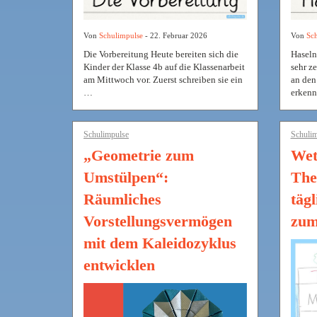
Von
Sch
Von
Schulimpulse
- 22. Februar 2026
Haseln
Die Vorbereitung Heute bereiten sich die
sehr ze
Kinder der Klasse 4b auf die Klassenarbeit
an den
am Mittwoch vor. Zuerst schreiben sie ein
erken
…
Schulim
Schulimpulse
Wet
„Geometrie zum
The
Umstülpen“:
täg
Räumliches
zum
Vorstellungsvermögen
mit dem Kaleidozyklus
entwicklen