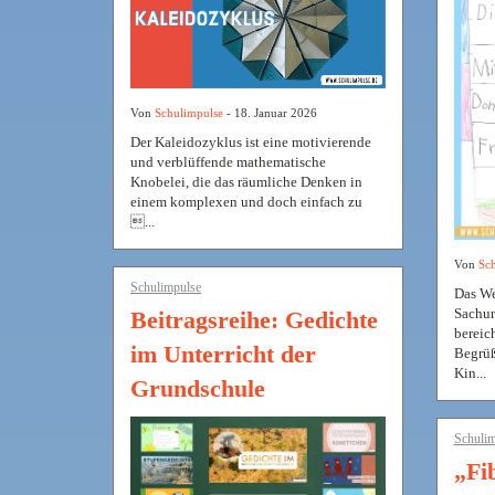
Von
Schulimpulse
- 18. Januar 2026
Der Kaleidozyklus ist eine motivierende
und verblüffende mathematische
Knobelei, die das räumliche Denken in
einem komplexen und doch einfach zu
...
Von
Sch
Schulimpulse
Das Wet
Sachun
Beitragsreihe: Gedichte
bereic
im Unterricht der
Begrüß
Kin...
Grundschule
Schulim
„Fi