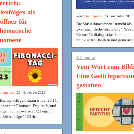
erricht:
lenfolgen als
Von
Schulimpulse
- 23. November 2025
öffner für
Die Vorweihnachtszeit ist mehr als
„weihnachtliche Stimmung“. Sie sc
hematische
Räume für dialogisches Lernen,
nomene
reflektiertes Handeln und gemeinscha
Schulimpulse
Vom Wort zum Bild
Eine Gedichtpartitu
gestalten
ulimpulse
- 23. November 2025
lischsprachigen Raum ist der 23.11.
genannter Fibonacci-Day. Aufgrund
rtigen Schreibweise 11/23 ergibt
e Ziffernfolge 1123 �...