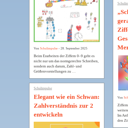
Schulim
„Sc
ger
Zif
Ges
Mer
Von
Schulimpulse
- 28. September 2025
Beim Erarbeiten der Ziffern 0–9 geht es
nicht nur um das normgerechte Schreiben,
sondern auch darum, Zahl- und
Größenvorstellungen zu …
Schulimpulse
Elegant wie ein Schwan:
Von
Sch
Zahlverständnis zur 2
Ziffern
weiter
entwickeln
Im Anf
den Zif