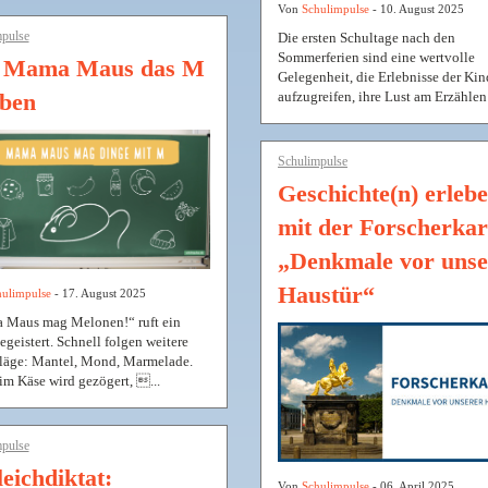
Von
Schulimpulse
- 10. August 2025
pulse
Die ersten Schultage nach den
Sommerferien sind eine wertvolle
 Mama Maus das M
Gelegenheit, die Erlebnisse der Kin
aufzugreifen, ihre Lust am Erzähle
eben
Schulimpulse
Geschichte(n) erleb
mit der Forscherkar
„Denkmale vor unse
Haustür“
ulimpulse
- 17. August 2025
Maus mag Melonen!“ ruft ein
egeistert. Schnell folgen weitere
läge: Mantel, Mond, Marmelade.
im Käse wird gezögert, ...
pulse
eichdiktat:
Von
Schulimpulse
- 06. April 2025