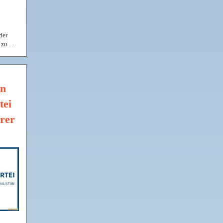
der
n zu …
en
tei
rer