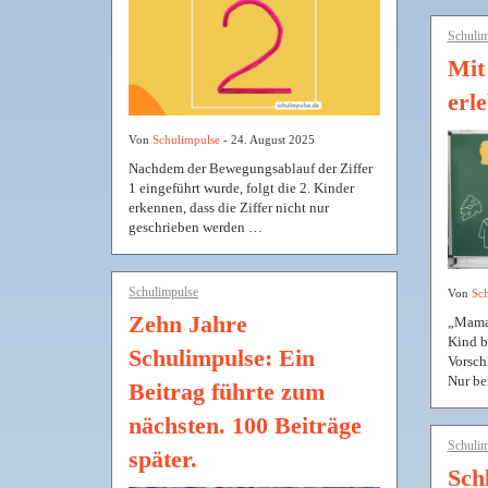
Schulim
Mit
erl
Von
Schulimpulse
- 24. August 2025
Nachdem der Bewegungsablauf der Ziffer
1 eingeführt wurde, folgt die 2. Kinder
erkennen, dass die Ziffer nicht nur
geschrieben werden …
Schulimpulse
Von
Sch
Zehn Jahre
„Mama 
Kind b
Schulimpulse: Ein
Vorsch
Nur be
Beitrag führte zum
nächsten. 100 Beiträge
Schulim
später.
Schl