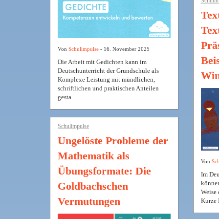
Schulim
Tex
Tex
Prä
Von
Schulimpulse
- 16. November 2025
Bei
Die Arbeit mit Gedichten kann im
Deutschunterricht der Grundschule als
Win
Komplexe Leistung mit mündlichen,
schriftlichen und praktischen Anteilen
gesta...
Schulimpulse
Ungelöste Probleme der
Mathematik als
Von
Sch
Übungsformate: Die
Im Deu
können
Goldbachschen
Weise 
Vermutungen
Kurze 