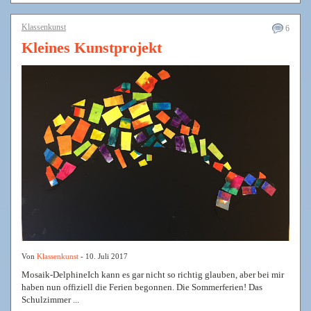
Klassenkunst
6
Kleines Kunstprojekt
Von
Klassenkunst
- 10. Juli 2017
Mosaik-DelphineIch kann es gar nicht so richtig glauben, aber bei mir
haben nun offiziell die Ferien begonnen. Die Sommerferien! Das
Schulzimmer ...