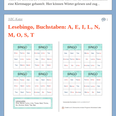
eine Klettmappe gebastelt. Hier können Wörter gelesen und zug...
ABC-Katze
1
Lesebingo, Buchstaben: A, E, I, L, N,
M, O, S, T