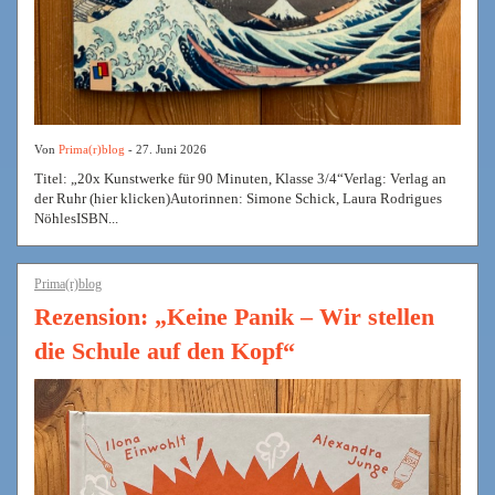
Von
Prima(r)blog
- 27. Juni 2026
Titel: „20x Kunstwerke für 90 Minuten, Klasse 3/4“Verlag: Verlag an
der Ruhr (hier klicken)Autorinnen: Simone Schick, Laura Rodrigues
NöhlesISBN...
Prima(r)blog
Rezension: „Keine Panik – Wir stellen
die Schule auf den Kopf“