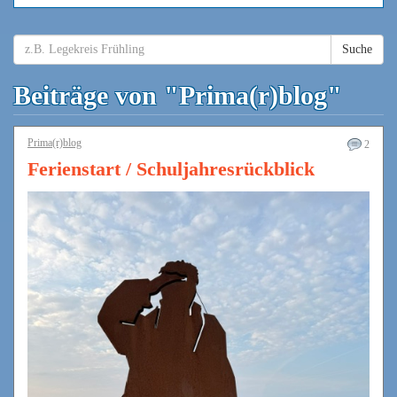
Suche
Beiträge von "Prima(r)blog"
Prima(r)blog
2
Ferienstart / Schuljahresrückblick