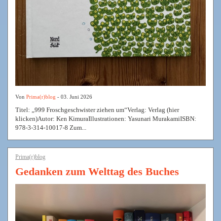
Von
Prima(r)blog
- 03. Juni 2026
Titel: „999 Froschgeschwister ziehen um“Verlag: Verlag (hier
klicken)Autor: Ken KimuraIllustrationen: Yasunari MurakamiISBN:
978-3-314-10017-8 Zum...
Prima(r)blog
Gedanken zum Welttag des Buches