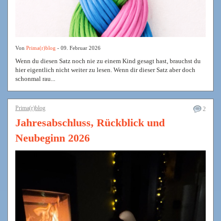
Von
Prima(r)blog
- 09. Februar 2026
Wenn du diesen Satz noch nie zu einem Kind gesagt hast, brauchst du
hier eigentlich nicht weiter zu lesen. Wenn dir dieser Satz aber doch
schonmal rau...
Prima(r)blog
2
Jahresabschluss, Rückblick und
Neubeginn 2026