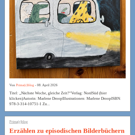
Von
Prima(r)blog
- 08. April 2026
Titel: „Nächste Woche, gleiche Zeit?“Verlag: NordSüd (hier
klicken)Autorin: Marlene DroopIllustrationen: Marlene DroopISBN:
978-3-314-10751-1 Zu...
Prima(r)blog
Erzählen zu episodischen Bilderbüchern