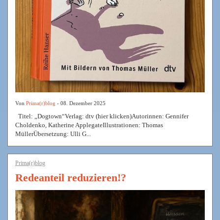
Von
Prima(r)blog
- 08. Dezember 2025
Titel: „Dogtown“Verlag: dtv (hier klicken)Autorinnen: Gennifer
Choldenko, Katherine ApplegateIllustrationen: Thomas
MüllerÜbersetzung: Ulli G...
Prima(r)blog
Redeanteil reduzieren!?