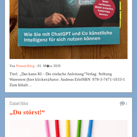
Von
Prima(r)blog
- 01. M�rz 2026
Titel: „Das kann KI – Die einfache Anleitung“Verlag: Stiftung
Warentest (hier klicken)Autor: Andreas ErleISBN: 978-3-7471-1033-1
Zum Inhalt:...
Prima(r)blog
1
„Du störst!“