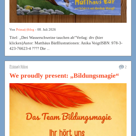
Von
Prima(r)blog
- 08. Juli 2026
Titel: „Drei Wasserschweine tauchen ab“Verlag: dtv (hier
klicken)Autor: Matthäus BärIllustrationen: Anika VoigtISBN: 978-3-
423-76623-4 ???? Die ...
Prima(r)blog
2
We proudly present: „Bildungsmagie“