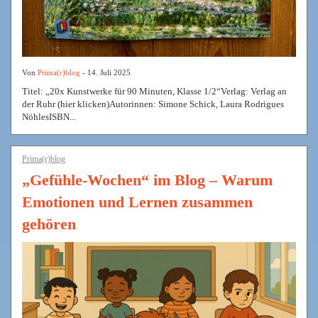
Von
Prima(r)blog
- 14. Juli 2025
Titel: „20x Kunstwerke für 90 Minuten, Klasse 1/2“Verlag: Verlag an
der Ruhr (hier klicken)Autorinnen: Simone Schick, Laura Rodrigues
NöhlesISBN...
Prima(r)blog
„Gefühle-Wochen“ im Blog – Warum
Emotionen und Lernen zusammen
gehören