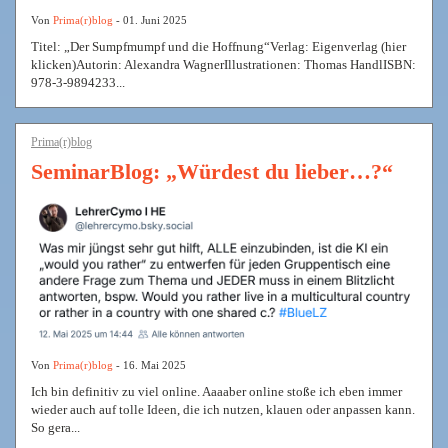
Von
Prima(r)blog
- 01. Juni 2025
Titel: „Der Sumpfmumpf und die Hoffnung“Verlag: Eigenverlag (hier
klicken)Autorin: Alexandra WagnerIllustrationen: Thomas HandlISBN:
978-3-9894233...
Prima(r)blog
SeminarBlog: „Würdest du lieber…?“
Von
Prima(r)blog
- 16. Mai 2025
Ich bin definitiv zu viel online. Aaaaber online stoße ich eben immer
wieder auch auf tolle Ideen, die ich nutzen, klauen oder anpassen kann.
So gera...