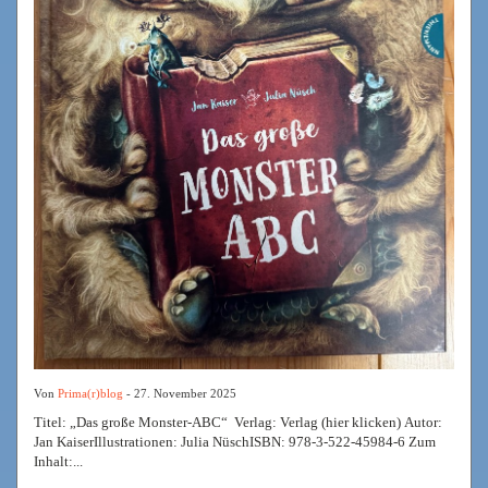
Von
Prima(r)blog
- 27. November 2025
Titel: „Das große Monster-ABC“ Verlag: Verlag (hier klicken) Autor:
Jan KaiserIllustrationen: Julia NüschISBN: 978-3-522-45984-6 Zum
Inhalt:...