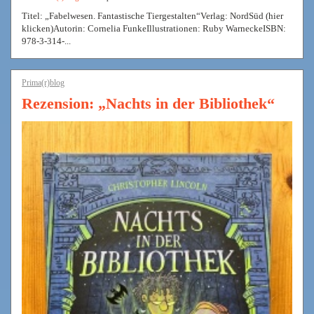
Titel: „Fabelwesen. Fantastische Tiergestalten“Verlag: NordSüd (hier
klicken)Autorin: Cornelia FunkeIllustrationen: Ruby WarneckeISBN:
978-3-314-...
Prima(r)blog
Rezension: „Nachts in der Bibliothek“