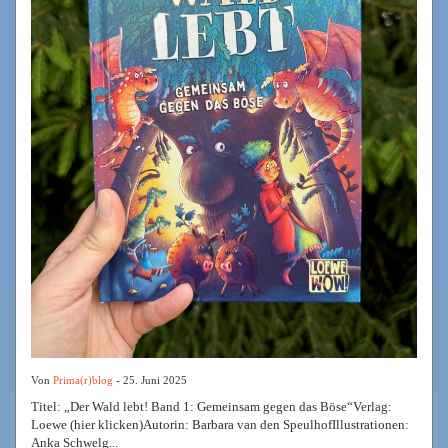
Von
Prima(r)blog
- 25. Juni 2025
Titel: „Der Wald lebt! Band 1: Gemeinsam gegen das Böse“Verlag:
Loewe (hier klicken)Autorin: Barbara van den SpeulhofIllustrationen:
Anka Schwelg...