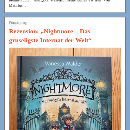
brennen durch“ und „Drei Wasserschweine wollen‘s wissen“ von
Mathäus ...
Prima(r)blog
Rezension: „Nightmore – Das
gruseligste Internat der Welt“