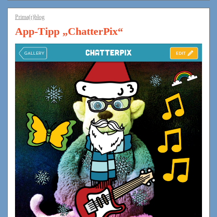
Prima(r)blog
App-Tipp „ChatterPix“