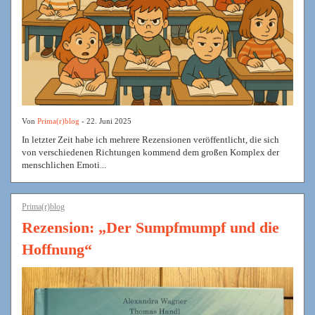
Von
Prima(r)blog
- 22. Juni 2025
In letzter Zeit habe ich mehrere Rezensionen veröffentlicht, die sich
von verschiedenen Richtungen kommend dem großen Komplex der
menschlichen Emoti...
Prima(r)blog
Rezension: „Der Sumpfmumpf und die
Hoffnung“