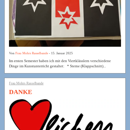
Von
Frau Mohrs Rasselbande
- 15. Januar 2025
Im ersten Semester haben ich mit den Viertklässlern verschiedene
Dinge im Kunstunterricht gestaltet: * Sterne (Klappschnitt)...
Frau Mohrs Rasselbande
DANKE