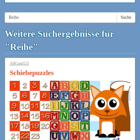
Suche
Weitere Suchergebnisse für
"Reihe"
ABCund123
Schiebepuzzles