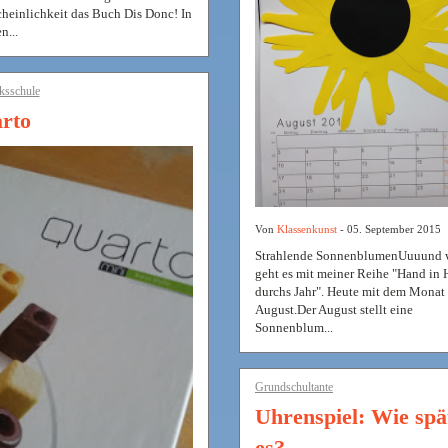
heinlichkeit das Buch Dis Donc! In
n...
ksschule
rto
Von
Klassenkunst
- 05. September 2015
Strahlende SonnenblumenUuuund w
geht es mit meiner Reihe "Hand in
durchs Jahr". Heute mit dem Monat
August.Der August stellt eine
Sonnenblum...
Grundschultante
Uhrenspiel: Wie spät
es?