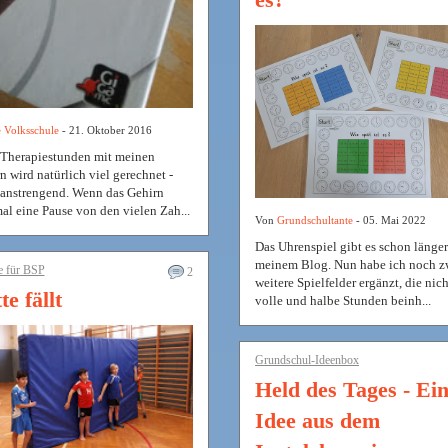
 Volksschule
- 21. Oktober 2016
 Therapiestunden mit meinen
n wird natürlich viel gerechnet -
t anstrengend. Wenn das Gehirn
al eine Pause von den vielen Zah...
Von
Grundschultante
- 05. Mai 2022
Das Uhrenspiel gibt es schon länger
meinem Blog. Nun habe ich noch z
e für BSP
2
weitere Spielfelder ergänzt, die nich
e fällt
volle und halbe Stunden beinh...
Grundschul-Ideenbox
Held des Tages - Ei
Idee aus dem