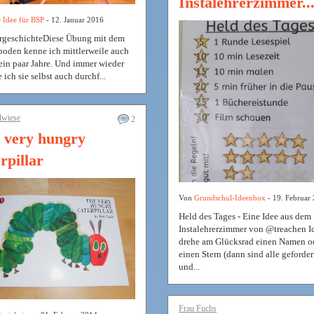
Instalehrerzimmer..
 Idee für BSP
- 12. Januar 2016
rgeschichteDiese Übung mit dem
oden kenne ich mittlerweile auch
ein paar Jahre. Und immer wieder
ich sie selbst auch durchf...
lwiese
2
 very hungry
rpillar
Von
Grundschul-Ideenbox
- 19. Februar
Held des Tages - Eine Idee aus dem
Instalehrerzimmer von @treachen I
drehe am Glücksrad einen Namen o
einen Stern (dann sind alle geforder
und...
Frau Fuchs