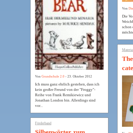
Von
Die
Die Vo
Weichb
schon 
möchte 
Materia
The
cate
Von
Grundschule 2.0
- 23. Oktober 2012
Ich muss ganz ehrlich gestehen, dass ich
kein großer Freund von der "Froggy"-
Reihe von Frank Remikiewicz und
Jonathan London bin. Allerdings sind
vor...
Förderband
Silbenwörter zum