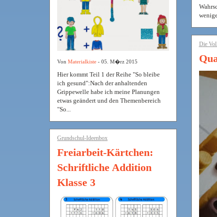
Wahrsc
wenige
Die Vol
Qua
Von
Materialkiste
- 05. M�rz 2015
Hier kommt Teil 1 der Reihe "So bleibe
ich gesund":Nach der anhaltenden
Grippewelle habe ich meine Planungen
etwas geändert und den Themenbereich
"So...
Grundschul-Ideenbox
Freiarbeit-Kärtchen:
Schriftliche Addition
Klasse 3