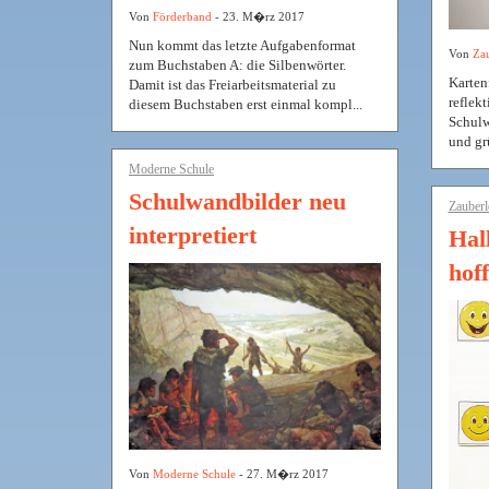
Von
Förderband
- 23. M�rz 2017
Nun kommt das letzte Aufgabenformat
Von
Zau
zum Buchstaben A: die Silbenwörter.
Karten
Damit ist das Freiarbeitsmaterial zu
reflek
diesem Buchstaben erst einmal kompl...
Schulw
und grü
Moderne Schule
Schulwandbilder neu
Zauberl
interpretiert
Hall
hoff
Von
Moderne Schule
- 27. M�rz 2017