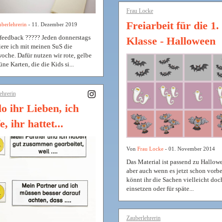
Frau Locke
Freiarbeit für die 1.
berlehrerin
- 11. Dezember 2019
feedback ????? Jeden donnerstags
Klasse - Halloween
tiere ich mit meinen SuS die
oche. Dafür nutzen wir rote, gelbe
ne Karten, die die Kids si...
ehrerin
o ihr Lieben, ich
e, ihr hattet...
Von
Frau Locke
- 01. November 2014
Das Material ist passend zu Hallow
aber auch wenn es jetzt schon vorbei
könnt ihr die Sachen vielleicht do
einsetzen oder für späte...
Zauberlehrerin