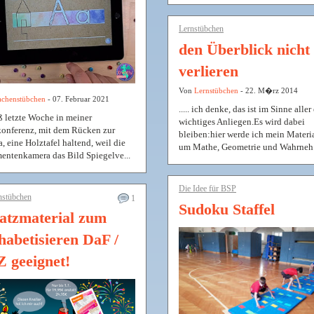
Lernstübchen
den Überblick nicht
verlieren
Von
Lernstübchen
- 22. M�rz 2014
achenstübchen
- 07. Februar 2021
..... ich denke, das ist im Sinne aller
ß letzte Woche in meiner
wichtiges Anliegen.Es wird dabei
onferenz, mit dem Rücken zur
bleiben:hier werde ich mein Materi
, eine Holztafel haltend, weil die
um Mathe, Geometrie und Wahrneh.
ntenkamera das Bild Spiegelve...
Die Idee für BSP
nstübchen
1
Sudoku Staffel
atzmaterial zum
habetisieren DaF /
 geeignet!