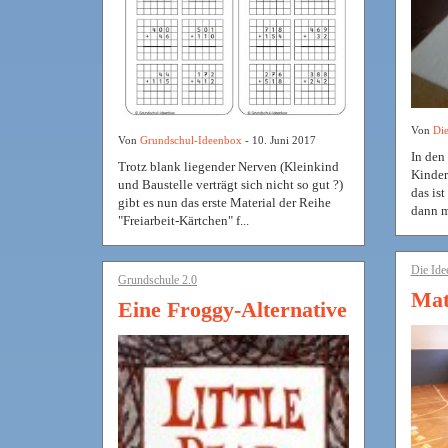
Von
Die
Von
Grundschul-Ideenbox
- 10. Juni 2017
In den
Trotz blank liegender Nerven (Kleinkind
Kinder
und Baustelle verträgt sich nicht so gut ?)
das is
gibt es nun das erste Material der Reihe
dann m
"Freiarbeit-Kärtchen" f...
Die Ide
Grundschule 2.0
Matt
Eine Froggy-Alternative