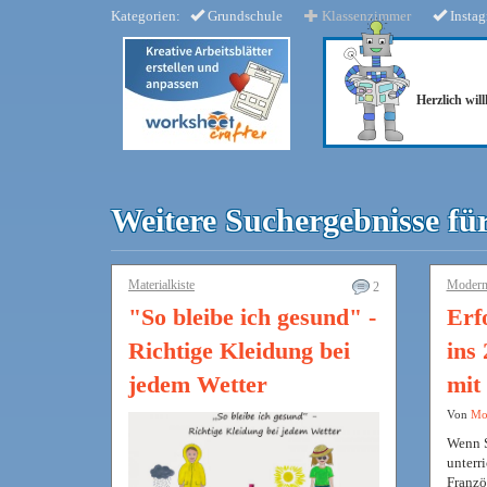
Kategorien:
Grundschule
Klassenzimmer
Insta
Herzlich wi
Weitere Suchergebnisse fü
Materialkiste
Modern
2
"So bleibe ich gesund" -
Erf
Richtige Kleidung bei
ins
jedem Wetter
mit
Von
Mo
Wenn S
unterr
Franzö