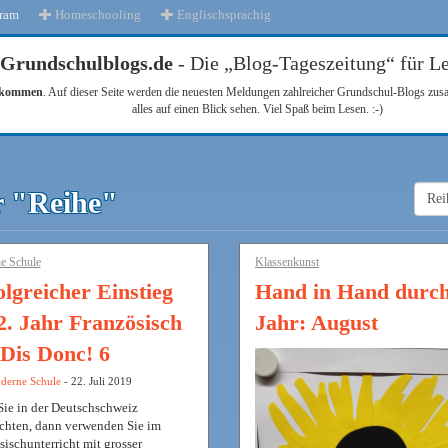
gram
Homeschooling
Englischsprachig
Grundschulblogs.de
- Die „Blog-Tageszeitung“ für Le
llkommen
. Auf dieser Seite werden die neuesten Meldungen zahlreicher Grundschul-Blogs zu
alles auf einen Blick sehen. Viel Spaß beim Lesen. :-)
r "Reihe"
e Schule
Klassenkunst
olgreicher Einstieg
Hand in Hand durc
 2. Jahr Französisch
Jahr: August
 Dis Donc! 6
derne Schule
- 22. Juli 2019
ie in der Deutschschweiz
ichten, dann verwenden Sie im
sischunterricht mit grosser