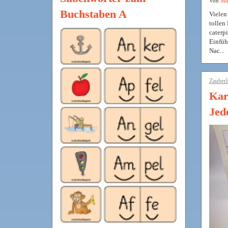
Von
Mat
Buchstaben A
Vielen
tollen
caterpi
Einfüh
Nac...
Zauberl
Kar
Jed