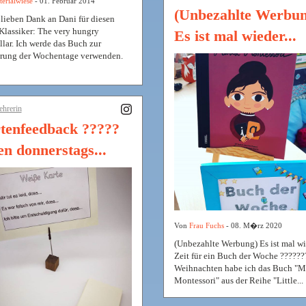
erialwiese
- 01. Februar 2014
(Unbezahlte Werbun
 lieben Dank an Dani für diesen
 Klassiker: The very hungry
Es ist mal wieder...
llar. Ich werde das Buch zur
rung der Wochentage verwenden.
ehrerin
tenfeedback ?????
en donnerstags...
Von
Frau Fuchs
- 08. M�rz 2020
(Unbezahlte Werbung) Es ist mal w
Zeit für ein Buch der Woche ??????
Weihnachten habe ich das Buch "M
Montessori" aus der Reihe "Little...