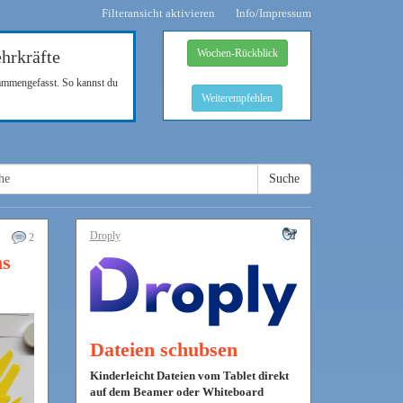
Filteransicht aktivieren
Info/Impressum
hrkräfte
Wochen-Rückblick
sammengefasst. So kannst du
Weiterempfehlen
Suche
Droply
2
hs
Dateien schubsen
Kinderleicht Dateien vom Tablet direkt
auf dem Beamer oder Whiteboard