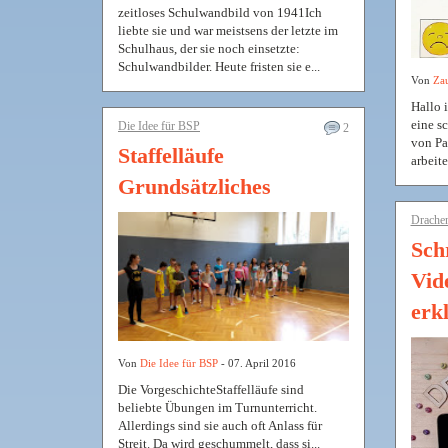
zeitloses Schulwandbild von 1941Ich
liebte sie und war meistsens der letzte im
Schulhaus, der sie noch einsetzte:
Schulwandbilder. Heute fristen sie e...
Von
Zau
Hallo i
eine s
Die Idee für BSP
2
von Pa
Staffelläufe
arbeite
Grundsätzliches
Drache
Sch
Vid
erkl
Von
Die Idee für BSP
- 07. April 2016
Die VorgeschichteStaffelläufe sind
beliebte Übungen im Turnunterricht.
Allerdings sind sie auch oft Anlass für
Streit. Da wird geschummelt, dass si...