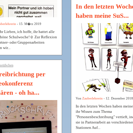
In den letzten Woch
haben meine SuS...
berlehrerin
- 15. M�rz 2019
hr Lieben, ich hoffe, ihr hattet alle
chöne Schulwoche!☺️ Zur Reflexion
rtner- oder Gruppenarbeiten
n wir...
nstübchen
reibrichtung per
eokonferenz
ären - oh ha...
Von
Zauberlehrerin
- 12. Dezember 2018
In den letzten Wochen haben mein
ihr Wissen zum Thema
"Personenbeschreibung" vertieft, i
sie in Partnerarbeit an verschiedene
Stationen Auf...