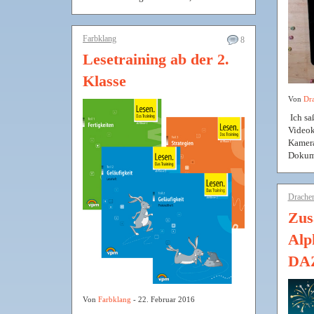
Farbklang
8
Lesetraining ab der 2.
Klasse
Von
Dr
Ich sa
Videok
Kamera
Dokume
Drache
Zus
Alp
DAZ
Von
Farbklang
- 22. Februar 2016